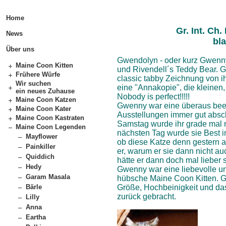
Home
Gr. Int. C
News
bla
Über uns
Gwendolyn - oder kurz Gwenny
Maine Coon Kitten
und Rivendell´s Teddy Bear. 
Frühere Würfe
classic tabby Zeichnung von i
Wir suchen
eine "Annakopie", die kleinen, 
ein neues Zuhause
Nobody is perfect!!!!!
Maine Coon Katzen
Gwenny war eine überaus beei
Maine Coon Kater
Ausstellungen immer gut absch
Maine Coon Kastraten
Samstag wurde ihr grade mal 
Maine Coon Legenden
nächsten Tag wurde sie Best in
Mayflower
ob diese Katze denn gestern 
Painkiller
er, warum er sie dann nicht a
Quiddich
hätte er dann doch mal lieber 
Hedy
Gwenny war eine liebevolle un
Garam Masala
hübsche Maine Coon Kitten. G
Größe, Hochbeinigkeit und da
Bärle
zurück gebracht.
Lilly
Anna
Eartha