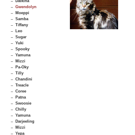
Dalkina
Gwendolyn
Moeppi
Samba
Tiffany
Leo
Sugar
Yuki
Spooky
Yamuna
Mizzi
Pa-Oky
Tilly
Chandini
Treacle
Coree
Patna
Swoosie
Chilly
Yamuna
Darjeeling
Mizzi
Yepa