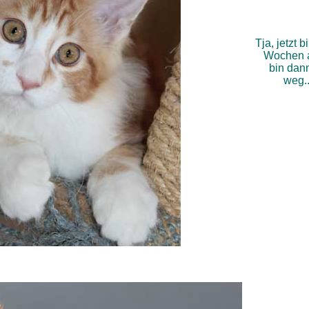
Tja, jetzt b
Wochen al
bin dan
weg..