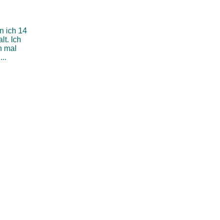
in ich 14
t. Ich
n mal
...