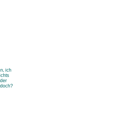
n, ich
ichts
oder
t doch?