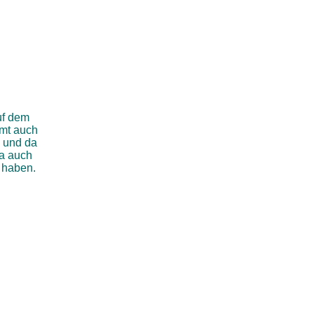
uf dem
mt auch
. und da
ja auch
 haben.