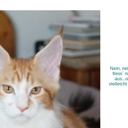
Nein, nei
fress´ n
aus...
vielleich