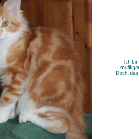
Ich bin
knufflige
Doch, das 