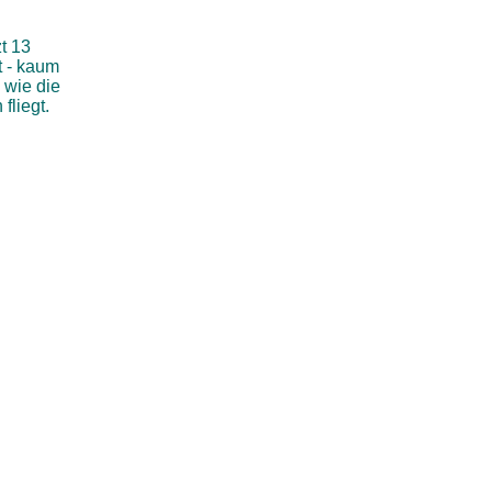
zt 13
 - kaum
 wie die
 fliegt.