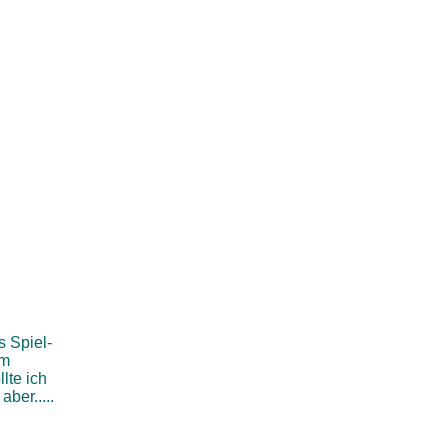
s Spiel-
m
llte ich
aber.....