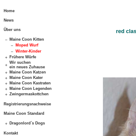
Home
News
Über uns
red cla
Maine Coon Kitten
Moped Wurf
Winter-Kinder
Frühere Würfe
Wir suchen
ein neues Zuhause
Maine Coon Katzen
Maine Coon Kater
Maine Coon Kastraten
Maine Coon Legenden
Zwingermaskottchen
Registrierungsnachweise
Maine Coon Standard
Dragonlord´s Dogs
Kontakt