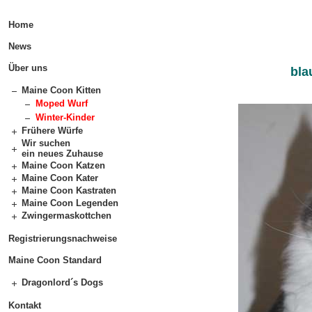
Home
News
Über uns
bla
Maine Coon Kitten
Moped Wurf
Winter-Kinder
Frühere Würfe
Wir suchen
ein neues Zuhause
Maine Coon Katzen
Maine Coon Kater
Maine Coon Kastraten
Maine Coon Legenden
Zwingermaskottchen
Registrierungsnachweise
Maine Coon Standard
Dragonlord´s Dogs
Kontakt