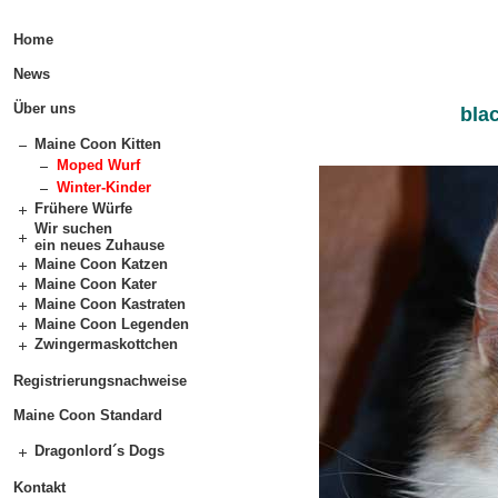
Home
News
Über uns
bla
Maine Coon Kitten
Moped Wurf
Winter-Kinder
Frühere Würfe
Wir suchen
ein neues Zuhause
Maine Coon Katzen
Maine Coon Kater
Maine Coon Kastraten
Maine Coon Legenden
Zwingermaskottchen
Registrierungsnachweise
Maine Coon Standard
Dragonlord´s Dogs
Kontakt